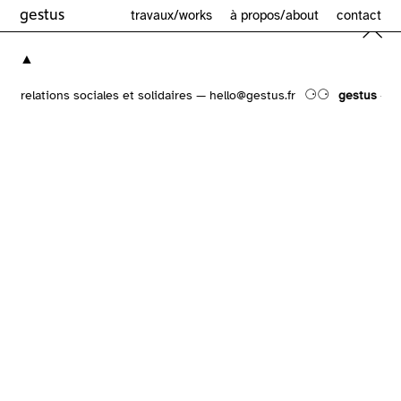
gestus
travaux/works
à propos/about
contact
▲
⚆⚆
& relations sociales et solidaires — hello@gestus.fr
gestus
— co