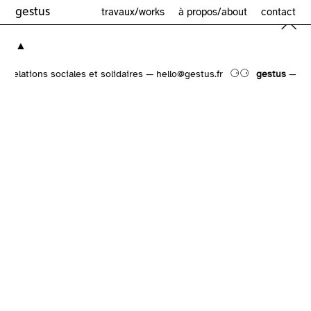
gestus
travaux/works
à propos/about
contact
▲
⚆⚆
relations sociales et solidaires — hello@gestus.fr
gestus
— comm